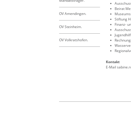
Mandatsträger.
Ausschuss
Beirat Me
OV Amendingen.
Museumsb
Stiftung 
Finanz- u
OV Steinheim.
Ausschuss
Jugendhil
OV Volkratshofen.
Rechnungs
Wasserver
Regionalv
Kontakt
E-Mail
sabine.