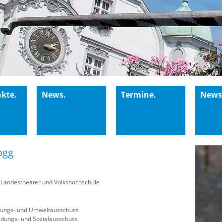
kte.
News.
Termine.
Newsl
ogg
t Landestheater und Volkshochschule
nungs- und Umweltausschuss
Bildungs- und Sozialausschuss