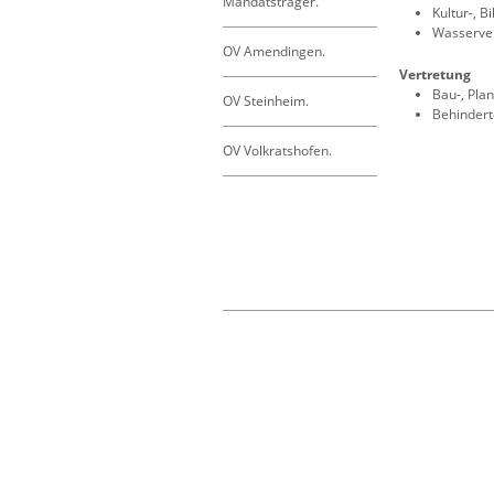
Mandatsträger.
Kultur-, 
Wasserve
OV Amendingen.
Vertretung
Bau-, Pla
OV Steinheim.
Behindert
OV Volkratshofen.