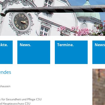
kte.
News.
Termine.
Newsl
endes
ishausen
 für Gesundheit und Pflege CSU
nd Hauptausschuss CSU