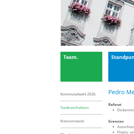
Team.
Standpun
Pedro M
Kommunalwahl 2026.
Referat
Stadtratsfraktion.
Dickenre
Kreisvorstand.
Gremien
Ausschuss
Finanz- u