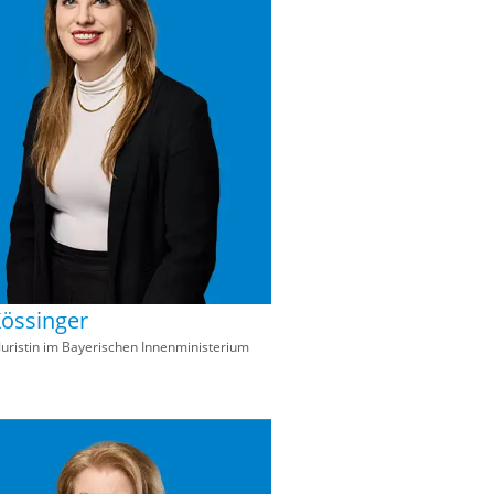
Kössinger
 Juristin im Bayerischen Innenministerium