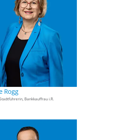
e Rogg
Stadtführerin, Bankkauffrau i.R.